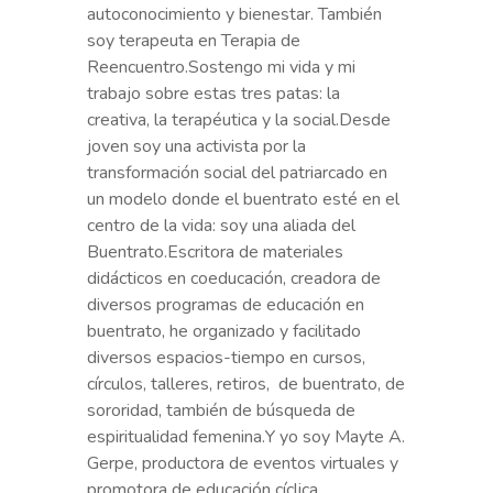
transformación social del patriarcado en
un modelo donde el buentrato esté en el
centro de la vida: soy una aliada del
Buentrato.Escritora de materiales
didácticos en coeducación, creadora de
diversos programas de educación en
buentrato, he organizado y facilitado
diversos espacios-tiempo en cursos,
círculos, talleres, retiros, de buentrato, de
sororidad, también de búsqueda de
espiritualidad femenina.
Y yo soy Mayte A.
Gerpe, productora de eventos virtuales y
promotora de educación cíclica
integralEstudié neurobiología y
pedagogía, y soy una apasionada de la
vida en todas sus formas. Después de
casi 20 años gestionando proyectos
socio-culturales para diversas ongs y en
diversas partes del mundo, desde el