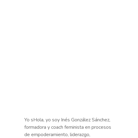
Yo s
Hola, yo soy Inés González Sánchez,
formadora y coach feminista en procesos
de empoderamiento, liderazgo,
autoconocimiento y bienestar. También
soy terapeuta en Terapia de
Reencuentro.Sostengo mi vida y mi
trabajo sobre estas tres patas: la
creativa, la terapéutica y la social.Desde
joven soy una activista por la