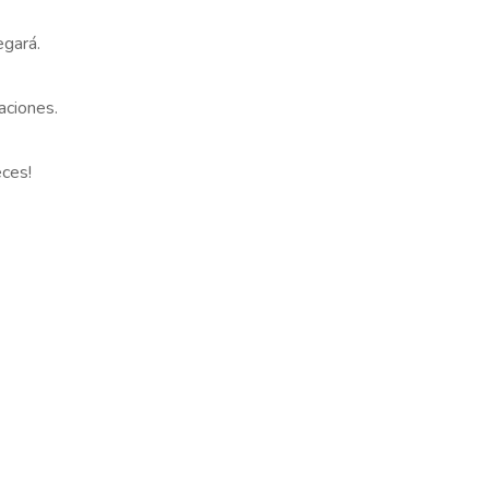
egará.
aciones.
eces!